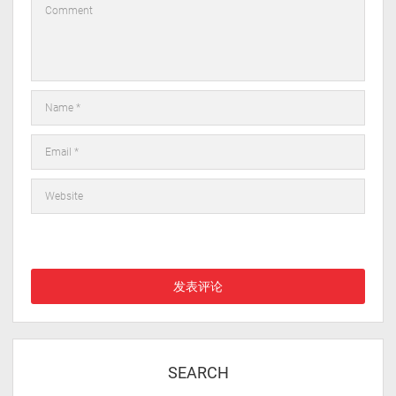
        timeStamp = _result_node['pubtime']

        timeArray = time.localtime(timeStamp)
        otherStyleTime = time.strftime("%Y-%m
        dateArray = datetime.datetime.utcfrom
        otherStyleTimeGMT = dateArray.strftim
        old_data_list.append(dict(title=_resu
except Exception as e:

    print(str(e))

finally:

在此浏览器中保存我的显示名称、邮箱地址和网站地址，以便下次
	mydb.close()

评论时使用。
mysql_config = mysql_tyohouse

mydb = pymysql.connect(**mysql_config)

dbcursor = mydb.cursor()

_db_wid = 0

SEARCH
old_attach_list = []
