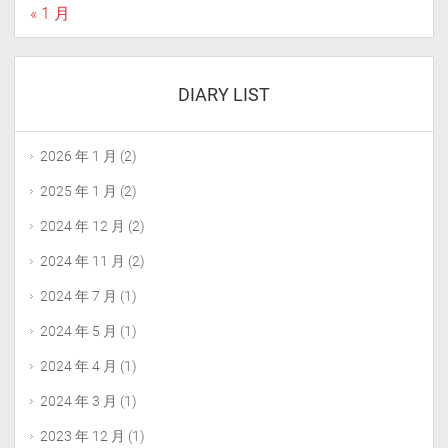
« 1 月
        #_ix = _old_node['content'].find("[co
        #if _ix > 0:

        #    _ss = str(_old_node['content'])[
DIARY LIST
        #    print(_ss)

        #else:

        #    continue

2026 年 1 月
(2)
        #_old_node['content'] = _old_node['co
2025 年 1 月
(2)
        #_old_node['content'] = _old_node['co
2024 年 12 月
(2)
        #_old_node['content'] = _old_node['co
        _old_node['content'] = _old_node['con
2024 年 11 月
(2)
        _old_node['content'] = _old_node['con
        _old_node['content'] = _old_node['con
2024 年 7 月
(1)
        _old_node['content'] = _old_node['con
2024 年 5 月
(1)
        _old_node['content'] = _old_node['
2024 年 4 月
(1)
        for _attach_old_node in old_attach_li
            __c_attach_find = "[img][attach]%
2024 年 3 月
(1)
            __c_attach_rp = "<br><figure clas
2023 年 12 月
(1)