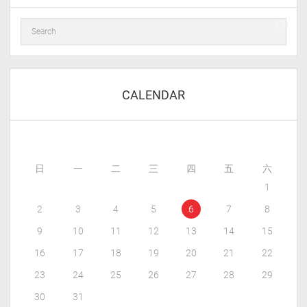
try:

    sql_str = """SELECT * FROM tyohouse.blog_
    dbcursor.execute(sql_str)

    _mysql_result = dbcursor.fetchall()

    for _result_node in _mysql_result:

CALENDAR
        old_attach_list.append(dict(fid=_resu
except Exception as e:

    print(str(e))

finally:

日
一
二
三
四
五
六
	mydb.close()

1
mysql_config = mysql_shermine

2
3
4
5
6
7
8
9
10
11
12
13
14
15
mydb = pymysql.connect(**mysql_config)

dbcursor = mydb.cursor()

16
17
18
19
20
21
22
_db_wid = 0

23
24
25
26
27
28
29
try:

30
31
    for _old_node in old_data_list:
