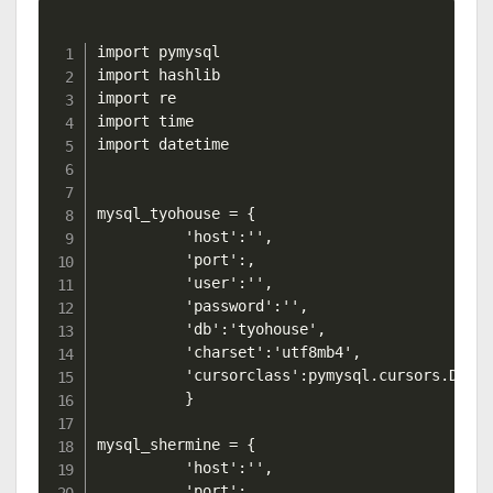
import pymysql

import hashlib

import re

import time

import datetime

mysql_tyohouse = {

          'host':'',

          'port':,

          'user':'',

          'password':'',

          'db':'tyohouse',

          'charset':'utf8mb4',

          'cursorclass':pymysql.cursors.DictC
          }

mysql_shermine = {

          'host':'',

          'port':,
