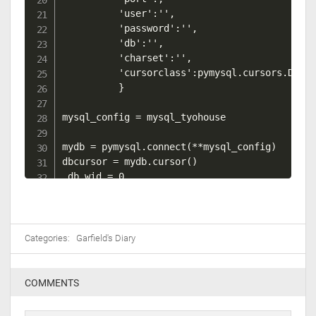
          'user':'',

          'password':'',

          'db':'',

          'charset':'',

          'cursorclass':pymysql.cursors.DictC
          }

mysql_config = mysql_tyohouse

mydb = pymysql.connect(**mysql_config)

dbcursor = mydb.cursor()

_db_wid = 0

old_data_list = []

try:

Categories:
Garfield's Diary
    sql_str = """SELECT * FROM tyohouse.blog_
    dbcursor.execute(sql_str)

    _mysql_result = dbcursor.fetchall()

COMMENTS
    for _result_node in _mysql_result:
