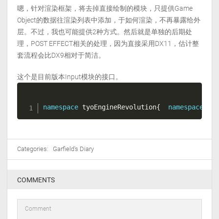
嗯，针对渲染框架，将去掉直接绘制的模块，只提供Game
Object的数据往渲染列表中添加，于如何渲染，不再暴露给外
层。不过，我也可能提供2种方式。然后就是单独的后期处
理，POST EFFECT相关的处理，因为直接采用DX11，估计整
套流程会比DX9相对于简洁。
这个是目前版本Input模块的接口。
namespace
 tyoEngineRevolution
{
namespace
 In
Categories:
Garfield's Diary
COMMENTS