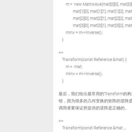
m = new Matrix4x4(mat[0][0], mat[0][1],
mat[1][0], mat[1][1], mat[1][2], mat[1
mat[2][0], mat[2][1], mat[2][2], mat[2
mat[3][0], mat[3][1], mat[3][2], mat[3
mInv = m->Inverse();
}
+=
Transform(const Reference
&mat) {
m = mat;
mInv = m->Inverse();
}
最后，我们给出最常用的Transfor
错，因为很多的几何变换的矩阵的逆阵
调用者要保证所提供的逆阵是正确的。
+=
Transform(const Reference
&mat，