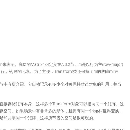
表示。底层的Matrix4x4定义在A.3.2节。m是以行为主(row-major)
行，第j列的元素。为了方便，Transform类还保持了m的逆阵mInv.
A.2.2节中有所介绍。它自动记录有多少个对象保持对该对象的引用，并当
不是直接存储矩阵本身，这样多个Transform对象可以指向同一个矩阵。这
少的内存空间。如果场景中有非常多的形体，且拥有同一个物体/世界变换，
象，但是却共享同一个矩阵，这样所节省的空间是很可观的。