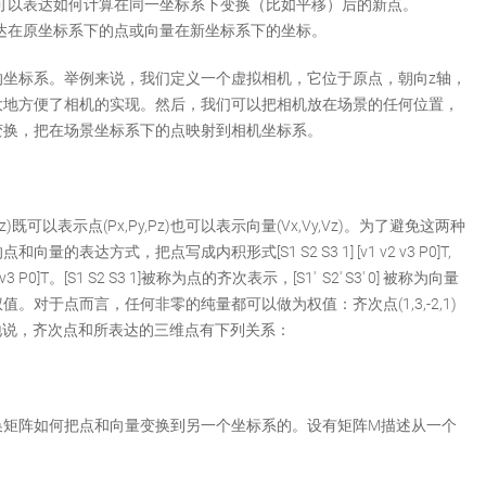
阵可以表达如何计算在同一坐标系下变换（比如平移）后的新点。
表达在原坐标系下的点或向量在新坐标系下的坐标。
的坐标系。举例来说，我们定义一个虚拟相机，它位于原点，朝向z轴，
大地方便了相机的实现。然后，我们可以把相机放在场景的任何位置，
变换，把在场景坐标系下的点映射到相机坐标系。
y,z)既可以表示点(Px,Py,Pz)也可以表示向量(Vx,Vy,Vz)。为了避免这两种
表达方式，把点写成内积形式[S1 S2 S3 1] [v1 v2 v3 P0]T,
2 v3 P0]T。[S1 S2 S3 1]被称为点的齐次表示，[S1′ S2′ S3′ 0] 被称为向量
对于点而言，任何非零的纯量都可以做为权值：齐次点(1,3,-2,1)
-2). 一般地说，齐次点和所表达的三维点有下列关系：
换矩阵如何把点和向量变换到另一个坐标系的。设有矩阵M描述从一个