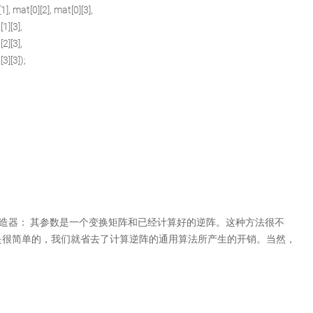
 mat[0][2], mat[0][3],
][3],
][3],
][3]);
m的构造器： 其参数是一个变换矩阵和已经计算好的逆阵。这种方法很不
是很简单的，我们就省去了计算逆阵的通用算法所产生的开销。当然，