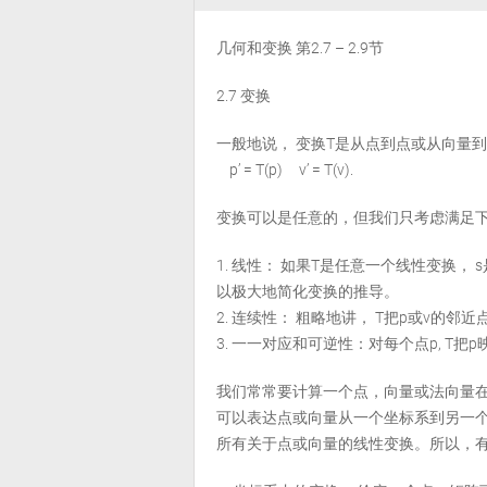
几何和变换 第2.7 – 2.9节
2.7 变换
一般地说， 变换T是从点到点或从向量
p’ = T(p) v’ = T(v).
变换可以是任意的，但我们只考虑满足
1. 线性： 如果T是任意一个线性变换， s是任意纯量
以极大地简化变换的推导。
2. 连续性： 粗略地讲， T把p或v的邻
3. 一一对应和可逆性：对每个点p, T把p
我们常常要计算一个点，向量或法向量在
可以表达点或向量从一个坐标系到另一个
所有关于点或向量的线性变换。所以，