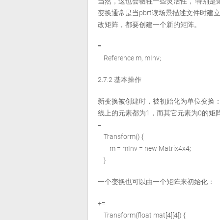
当然，这也会牺牲一些灵活性， 特别是
变换通常是当pbrt读场景描述文件时
改矩阵，都要创建一个新的矩阵。
=
Reference
m, mInv;
2.7.2 基本操作
新变换被创建时，被初始化为单位变换
线上的元素都为1，而其它元素为0的矩
=
Transform() {
m = mInv = new Matrix4x4;
}
一个变换也可以由一个矩阵来初始化：
+=
Transform(float mat[4][4]) {