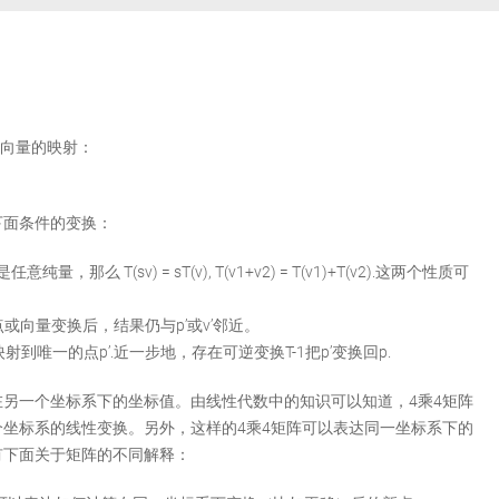
到向量的映射：
下面条件的变换：
，那么 T(sv) = sT(v), T(v1+v2) = T(v1)+T(v2).这两个性质可
近点或向量变换后，结果仍与p’或v’邻近。
映射到唯一的点p’.近一步地，存在可逆变换T-1把p’变换回p.
另一个坐标系下的坐标值。由线性代数中的知识可以知道，4乘4矩阵
坐标系的线性变换。另外，这样的4乘4矩阵可以表达同一坐标系下的
有下面关于矩阵的不同解释：