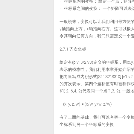
· 坐标系内的变换： 给定一个点，矩
· 坐标系之间的变换： 一个矩阵可以
一般说来，变换可以让我们利用最方便
y轴指向上方，x轴指向右方。这可以极
令其朝向任何方向，我们只需定义一个
2.7.1 齐次坐标
给定有(p,v1,v2,v3)定义的坐标系，用(x,
表示的模糊性，我们利用本章开始介绍的点和向量的
把向量写成内积形式[S1′ S2′ S3′ 0] [v1 v
的齐次表示。第四个坐标值有时被称作权值。
和(-2,-6,4,-2)代表同一个点(1,3,
(x, y, z, w) = (x/w, y/w, z/w)
有了上面的基础，我们可以考察一个变
坐标系到另一个坐标系的变换：