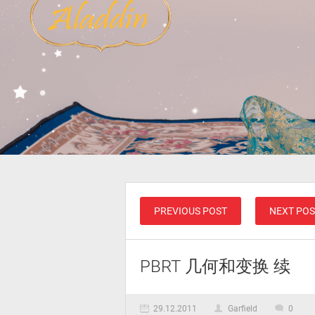
PREVIOUS POST
NEXT POS
PBRT 几何和变换 续
29.12.2011
Garfield
0