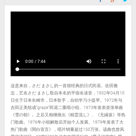
这是来自，さだ まさし的一首很经典的日式民谣。佐田雅
志，艺名さだ まさし取自本名的平假名读音，1952年04月10
日生于日本长崎市，日本歌手，自幼学习小提琴。1972年与
吉田正美组成“grape”民谣二重唱小组。1973年发表首张单曲
《雪の朝》。之后又相继推出《精霊流し》、《无縁坂》等热
门歌曲。1976年小组解散后开始个人发展。1979年发表了大
热门歌曲《関白宣言》，唱片销量超过150万张。该曲也曾风