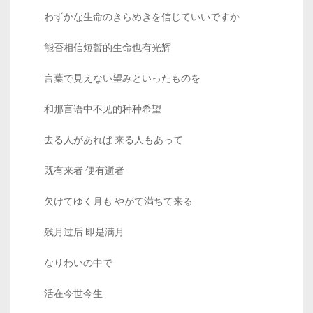
わずかな生命のきらめきを信じていいですか
能否相信短暂的生命也有光辉
言葉で見えない望みといったものを
和那言语中不见的种种希望
去る人があれば 来る人もあって
既有来者 便有逝者
欠けてゆく月も やがて満ちて来る
残月过后 即是满月
なりわいの中で
活在今世今生