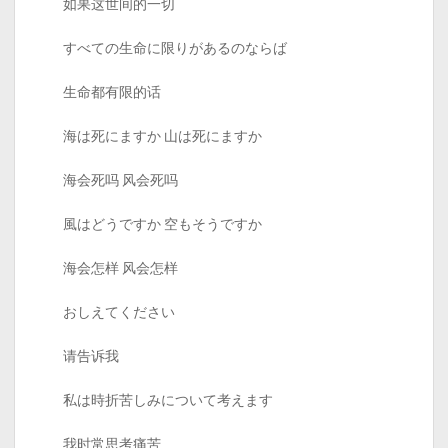
如果这世间的一切
すべての生命に限りがあるのならば
生命都有限的话
海は死にますか 山は死にますか
海会死吗 风会死吗
風はどうですか 空もそうですか
海会怎样 风会怎样
おしえてください
请告诉我
私は時折苦しみについて考えます
我时常思考痛苦