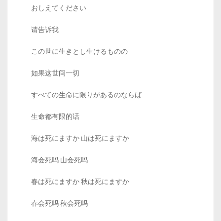
おしえてください
请告诉我
この世に生きとし生けるものの
如果这世间一切
すべての生命に限りがあるのならば
生命都有限的话
海は死にますか 山は死にますか
海会死吗 山会死吗
春は死にますか 秋は死にますか
春会死吗 秋会死吗