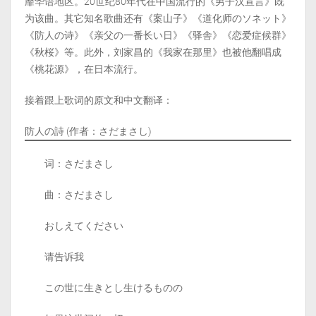
靡华语地区。20世纪80年代在中国流行的《男子汉宣言》既
为该曲。其它知名歌曲还有《案山子》《道化师のソネット》
《防人の诗》《亲父の一番长い日》《驿舎》《恋爱症候群》
《秋桜》等。此外，刘家昌的《我家在那里》也被他翻唱成
《桃花源》，在日本流行。
接着跟上歌词的原文和中文翻译：
防人の詩 (作者：さだまさし)
词：さだまさし
曲：さだまさし
おしえてください
请告诉我
この世に生きとし生けるものの