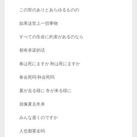
この世のありとあらゆるものの
如果这世上一切事物
すべての生命に約束があるのなら
都有承诺的话
春は死にますか 秋は死にますか
春会死吗 秋会死吗
夏が去る様に 冬が来る様に
就像夏去冬来
みんな逝くのですか
人也都要走吗