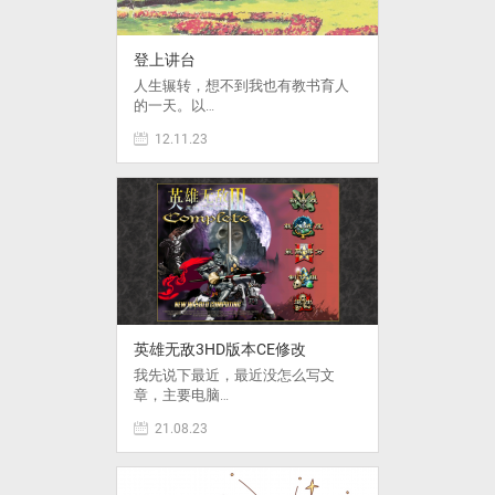
登上讲台
人生辗转，想不到我也有教书育人
的一天。以…
12.11.23
英雄无敌3HD版本CE修改
我先说下最近，最近没怎么写文
章，主要电脑…
21.08.23