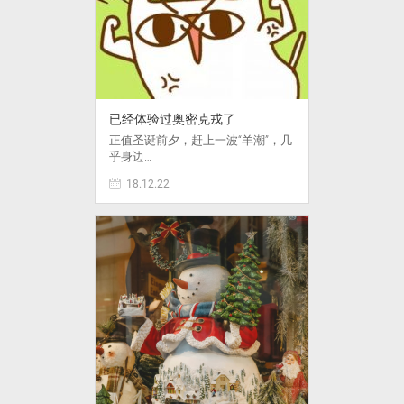
已经体验过奥密克戎了
正值圣诞前夕，赶上一波“羊潮”，几
乎身边…
18.12.22