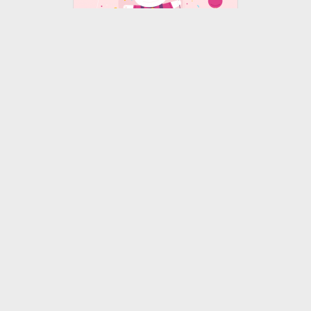
生日快乐
亲爱的宝贝，今天是你五岁的生
日，爸爸和妈…
13.08.22