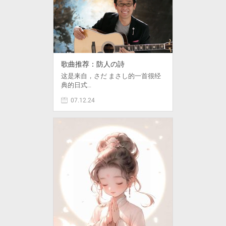
歌曲推荐：防人の詩
这是来自，さだ まさし的一首很经
典的日式…
07.12.24