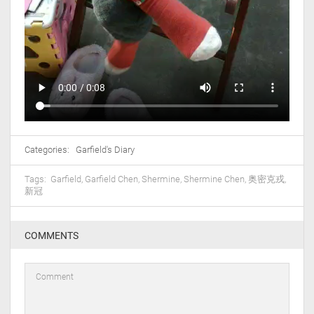
Categories:
Garfield's Diary
Tags:
Garfield
,
Garfield Chen
,
Shermine
,
Shermine Chen
,
奥密克戎
,
新冠
COMMENTS