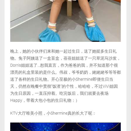
晚上，她的小伙伴们来和她一起过生日，送了她挺多生日礼
物。兔子阿姨送了一盒盲盒，蓓蓓姐姐送了一只草泥马沙发，
Dorris姐姐送了…恕我直言，作为爸爸的我，并不知道那个很
漂亮的礼盒里装的是什么。伟叔，爷爷奶奶，姥姥姥爷等等都
送了各样的生日礼物。开心至极的小Shermine即便生日当
天，仍然在晚餐中贯彻“饭渣”的个性，哈哈哈，不过ViVi姐因
为生日原因，一直压抑着。吃完饭后，我们就要去夜场
Happy，带着大包小包的生日礼物：）
KTV大厅唯美小照，小Shermine真的长大了呢：