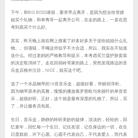
下午，和BIG BOSS请假，要求早点离开，是因为想去给管婧
姐买个礼物，和单隽哥一起离开公司，在走的路上，一直在思
考到底买个什么好。
其实，昨天晚上就在网上搜索了好多好多关于送给姐姐什么礼
物。。但项链，手镯这些似乎不大合适，所以，我实在不知道
送什么。经过老妈的严格教导和提示，本考虑买兰蔻护肤套装
的决定取消掉了。走在回胡岭哥家的路上，突然发现路边的音
乐盒店格外注目，NICE，就买这个吧。
选了一个水晶钢琴的16音音乐盒，超级好看，华丽却淳朴。
因为钢琴原本的高雅，慢慢的播放着罗密欧与朱丽叶的单音音
乐，超级好听。正好，这个就是最有深度的礼物了。所以，买
了，并让服务员包装。
生日，音乐盒，静静的聆听美妙的旋律，淡淡的，轻轻的，回
忆童年，回忆每一个生日。记住友谊，记住身边的一切，在生
日蛋糕前，许下心愿。心愿不代表自己，不代表爱人，而代表