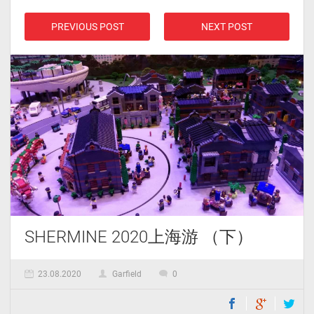
PREVIOUS POST
NEXT POST
SHERMINE 2020上海游 （下）
23.08.2020
Garfield
0