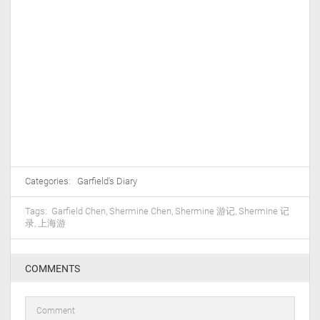
Categories:
Garfield's Diary
Tags:
Garfield Chen
,
Shermine Chen
,
Shermine 游记
,
Shermine 记
录
,
上海游
COMMENTS