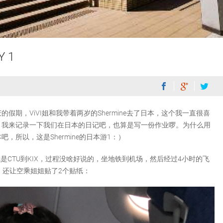
 1
期，ViVI姐和我带着两岁的Shermine去了日本，这个我一直很喜
，我来记录一下我们在日本的日记吧，也算是写一份作业啰。为什么用
，所以，这是Shermine的日本游1：）
就是CTU到KIX，过程没啥好说的，坐地铁到机场，然后经过4小时的飞
乎，还让空乘姐姐贴了2个贴纸：