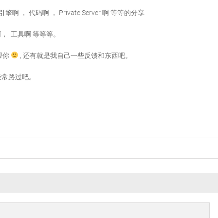
引擎啊 ， 代码啊 ， Private Server 啊 等等的分享
 书啊， 工具啊 等等等。
力帮你
, 还有就是我自己一些反馈和东西吧。
经常路过吧。
。