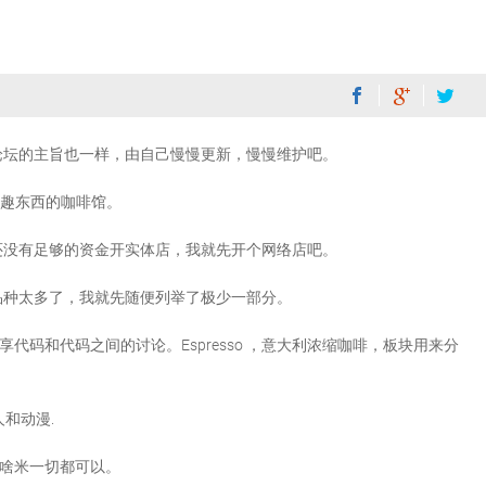
论坛的主旨也一样，由自己慢慢更新，慢慢维护吧。
己感兴趣东西的咖啡馆。
还没有足够的资金开实体店，我就先开个网络店吧。
品种太多了，我就先随便列举了极少一部分。
用来分享代码和代码之间的讨论。Espresso ，意大利浓缩咖啡，板块用来分
同人和动漫.
 发图 啥米一切都可以。