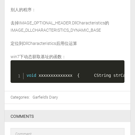
别人的程序：
去掉IMAGE_OPTIONAL_HEADER.DllCharacteristics的
IMAGE_DLLCHARACTERISTICS_DYNAMIC_BASE
定位到DllCharacteristics后用位运算
win7下动态获取基址的函数：
void
 xxxxxxxxxxxxxx  
{
      CString strCapti
Categories:
Garfield's Diary
COMMENTS