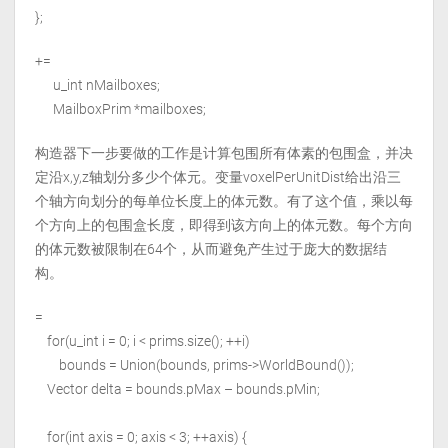
};
+=
u_int nMailboxes;
MailboxPrim *mailboxes;
构造器下一步要做的工作是计算包围所有体素的包围盒，并决
定沿x,y,z轴划分多少个体元。变量voxelPerUnitDist给出沿三
个轴方向划分的每单位长度上的体元数。有了这个值，乘以每
个方向上的包围盒长度，即得到该方向上的体元数。每个方向
的体元数被限制在64个，从而避免产生过于庞大的数据结
构。
=
for(u_int i = 0; i < prims.size(); ++i)
bounds = Union(bounds, prims->WorldBound());
Vector delta = bounds.pMax – bounds.pMin;
for(int axis = 0; axis < 3; ++axis) {