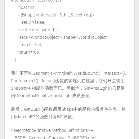
Intersection *isect) const {
float thit;
if(!shape->Intersect(r, &thit, &isect->dg))
return false;
isect->primitive = this;
isect->WorldToObject = shape->WorldToObject;
r.maxt = thit;
return true;
}
我们不再把GeometricPrimitive的WorldBound(), IntersectP(),
CanIntersect(), Refine()函数的实现列在这里，它们只是调用
Shape类中相应的函数而已。类似地，GetAreaLight()只是返
回GeometricPrimitive::areaLight成员变量。
最后，GetBSDF()函数调用Shape中的函数求得着色信息，并
用Material中的函数计算BSDF值。
< GeometricPrimitive Method Definitions> +=
BSDF * GeometricPrimitive::GetBSDF(const