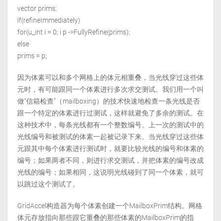
vector
prims;
if(refineImmediately)
for(u_int i = 0; i
p ->FullyRefine(prims);
else
prims = p;
因为体素可以和多个网格上的体元相重叠，当光线穿过这些体
元时，有可能跟同一个体素进行多次求交测试。我们用一个叫
做“信箱检查”（mailboxing）的技术快速地检查一条光线是否
跟一个特定的体素进行过测试，这样就避免了多余的测试。在
这种技术中，每条光线都有一个整数编号。上一次的测试中的
光线编号和被测试的体素一起被记录下来。当光线穿过这些体
元跟其中每个体素进行测试时，就要比较光线的编号和体素的
编号；如果两者不同，则进行求交测试，并把体素的编号改成
光线的编号；如果相同，这说明光线碰到了同一个体素，就可
以跳过这个测试了。
GridAccel构造器为每个体素创建一个MailboxPrim结构。网格
体元存放指向那些跟它重叠的那些体素的MailboxPrim的指