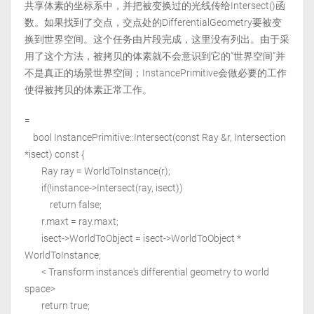
共享体素的坐标系中，并把被变换过的光线传给Intersect()函
数。如果找到了交点，交点处的DifferentialGeometry要被变
换到世界空间。这个任务由片段
完成，这里没有列出。由于采
用了这个方法，被拷贝的体素就不会意识到它的“世界空间”并
不是真正的场景世界空间；InstancePrimitive会做必要的工作
使得被拷贝的体素正常工作。
=
bool InstancePrimitive::Intersect(const Ray &r, Intersection
*isect) const {
Ray ray = WorldToInstance(r);
if(!instance->Intersect(ray, isect))
return false;
r.maxt = ray.maxt;
isect->WorldToObject = isect->WorldToObject *
WorldToInstance;
< Transform instance's differential geometry to world
space>
return true;