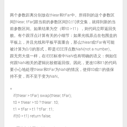
两个参数距离分别放在tNear和tFar中。所得到的这个参数区
间[tNear, tFar]跟当前的参数区间[t0,t1]求交集，就得到新的当
前参数区间。如果结果为空（即t0 > t1），则代码立即返回失
败。有个跟浮点计算有关的小细节：如果光线原点在包围盒的
平板上，并且光线和平板平面重合，那么tNear或tFar有可能
被计算为0/0的形式，即是IEEE浮点数NaN(not a number)。
跟无穷大值一样，在IEEE标准中NaN也有明确的语义：例如任
何跟NaN相关的逻辑比较都返回假。因此，更改t0和t1的代码
要小心地处理tNear和tFar为NaN的情况，使得t0或t1的值保
持不变，而不至于变为NaN。
=
if(tNear > tFar) swap(tNear, tFar);
t0 = tNear > t0 ? tNear : t0;
t1 = tFar > t1 ? tFar : t1;
if(t0 > t1) return false;