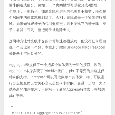
更小的组成部分。例如，一个房间模型可以被分成4面墙，一
个屋顶，一把椅子。如果光线和房间的包围盒不相交，那么整
个房间中的体素就被剔除了。否则，光线跟每一个物体进行测
试。如果光线跟椅子的包围盒相交，则要测试它的椅子腿、座
子，靠背；否则，整把椅子被剔除出去。
这两种方法对光线求交的计算加速都很成功，但没有任何理由
说一个会比另一个好。本章所介绍的GridAccel和KdTreeAccel
都是基于空间划分的。
Aggregate类提供了一个把多个物体归为一组的接口。因为
Aggregate本身实现了Primitive接口， pbrt不需要为加速提供
特殊的支持。Integrator可以写成象单个的体素一样，可以进
行交点检查而无需关心交点是如何求得的。更进一步地，为了
试验新的加速技术，只需写一个新的Aggregate体素，并加到
pbrt中来。
+=
class COREDLL Aggregate : public Primitive {