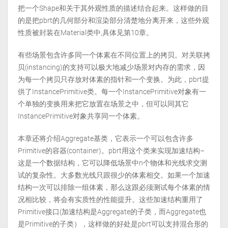
把一个Shape和关于其外观性质的描述结合起来。这样做的目
的是把pbrt的几何部分和渲染部分清楚地分离开来，这些外观
性质被封装在Material类中,具体见第10章。
有些场景包含许多同一个体素在不同位置上的拷贝。对关联拷
贝(instancing)的支持可以极大地减少场景对内存的需求，因
为每一个拷贝只存放对体素的指针和一个变换。为此，pbrt提
供了InstancePrimitive类。每一个InstancePrimitive对象有一
个单独的变换用来把它放置在场景之中，但可以同其它
InstancePrimitive对象共享同一个体素。
本章还将介绍Aggregate基类，它表示一个可以包含许多
Primitive的容器(container)。pbrt用这个类来实现加速结构–
这是一个数据结构，它可以降低场景中n个物体和光线求交测
试的复杂性。大多数光线只跟很少的体素相交。如果一个加速
结构一次可以排除一组体素，那么这跟必须测试每个体素的情
况相比较，将会有实质性的性能提升。这些加速结构重用了
Primitive接口(加速结构是Aggregate的子类，而Aggregate也
是Primitive的子类），这样做的好处是pbrt可以支持混合形的