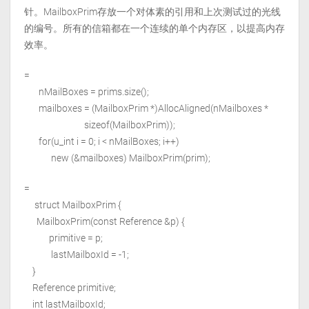
针。MailboxPrim存放一个对体素的引用和上次测试过的光线
的编号。所有的信箱都在一个连续的单个内存区，以提高内存
效率。
=
nMailBoxes = prims.size();
mailboxes = (MailboxPrim *)AllocAligned(nMailboxes *
sizeof(MailboxPrim));
for(u_int i = 0; i < nMailBoxes; i++)
new (&mailboxes) MailboxPrim(prim);
=
struct MailboxPrim {
MailboxPrim(const Reference
&p) {
primitive = p;
lastMailboxId = -1;
}
Reference
primitive;
int lastMailboxId;