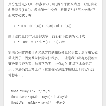
用分别过点(x1,0,0)和点 (x2,0,0)的两个平面来表达，它们的法
向量都是(1,0,0)。考虑第一个交点，根据第3.4.3节的光线/平
面求交公式，有：
t1 = -(( o – (x1,0,0)).(1, 0,0)) / (d . (1,0,0))
由于法向量的y,z分量都为零，我们有下面的简化形式:
t1 = – (ox – x1) / dx = (x1 – ox) / dx
实现代码首先要计算光线方向的相应分量的倒数，然后用它做
乘法因子（因为乘法比除法快很多）。注意我们没有必要检查
该分量是否为零。如果它为零，invRayDir将是正或负无穷
大，算法仍然正常工作（这里假定系统使用IEEE 1985浮点计
算标准）。
=
float invRayDir = 1.f / ray.d;
float tNear = (pMin – ray.o) * invRayDir;
float tFar = (pMax – ray.o) * invRayDir;