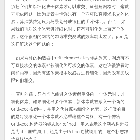
须把它们加以细化成子体素才可以求交。当创建网格时，这就
可能成问题，因为场景中也许只有一个不可以直接求求交的体
素，算法就决定只为场景划分成很粗的 几个体元。然而，如
果我们再对这个体素进行细化时，它有可能化为上百万个体
素，这个很粗的网格的加速求交测试的效率就太差了。pbrt是
这样解决这个问题的：
· 如果网格的构造器中refineImmediately标志为真，则所有不
可直接求交的体素都被细化为可求交的体素。这也许很浪费时
间和内存，因为有些体素根本没必要进行细化，因为没有光线
跟它们相交。
· 否则的话，只有当光线进入体素所重叠的一个体元时，才
细化体素。如果细化出多个体素，新体素就被放入一个新的
GridAccel实例中，并用之代替原被细化的体素。这样做的目
的是每次细化一个体素就不必重建整个网格。有一个传给
GridAccel构造器的标志forRefined，用来表示这个网格构造器
是为pbrt显式调用，还是由于Refined()被调用的。这个标志跟
信息统计有关。