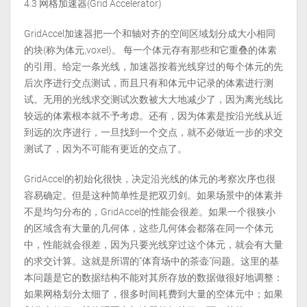
4.3 网格加速器(Grid Accelerator)
GridAccel加速器把一个和轴对齐的空间区域划分成大小相同
的块(称为体元,voxel)。 每一个体元存有那些和它重叠的体素
的引用。给定一条光线，加速器按着光线穿过的每个体元的先
后次序进行交点测试，而且只有和体元中记录的体素进行测
试。无用的光线求交测试次数被大大地减少了，因为离光线比
较远的体素根本就不予考虑。还有，因为体素是按沿光线从近
到远的次序进行，一旦找到一个交点，就不必做近一步的求交
测试了，因为不可能有更近的交点了。
GridAccel的初始化很快，决定沿光线的体元的考察次序也很
容易确定。但是这种简单性是把双刃剑。如果场景中的体素并
不是均匀分布的，GridAccel的性能会很差。如果一个很狭小
的区域含有大量的几何体，这些几何体会都落在同一个体元
中，性能就会很差，因为只要光线穿过这个体元，就会有大量
的求交计算。这就是所谓的“体育场中的茶壶”问题。这里的基
本问题是它的数据结构不能对其所存放的数据做很好地调整：
如果网格划分太细了，很多时间耗费到大量的空体元中；如果