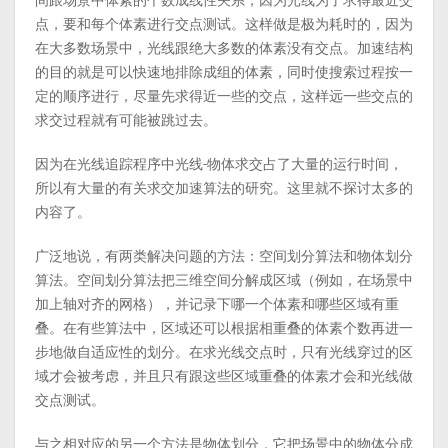
间跟场景中体素的个数成线性关系，因为光线为了求得最近交
点，要和每个体素进行交点测试。这样做是极为耗时的，因为
在大多数场景中，光线跟绝大多数的体素没有交点。加速结构
的目的就是可以快速地排除成组的体素，同时使搜索过程按一
定的顺序进行，尽量先求得近一些的交点，这样远一些交点的
求交过程就有可能被跳过去。
因为在光线追踪程序中光线-物体求交占了大量的运行时间，
所以有大量的有关求交加速算法的研究。这里就不探讨太多的
内容了。
广泛地说，有两类解决问题的方法：空间划分算法和物体划分
算法。空间划分算法把三维空间分解成区域（例如，在场景中
加上轴对齐的网格），并记录下哪一个体素和哪些区域有重
叠。在有些算法中，区域还可以根据相重叠的体素个数再进一
步地做自适应性的划分。在求光线交点时，只有光线穿过的区
域才会被考虑，并且只有跟这些区域重叠的体素才会和光线做
交点测试。
与之相对应的另一个方法是物体划分，它把场景中的物体分成