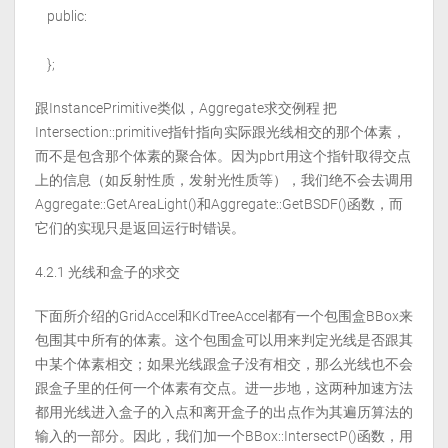
public:
};
跟InstancePrimitive类似，Aggregate求交例程 把
Intersection::primitive指针指向实际跟光线相交的那个体素，
而不是包含那个体素的聚合体。因为pbrt用这个指针取得交点
上的信息（如反射性质，发射光性质等），我们绝不会去调用
Aggregate::GetAreaLight()和Aggregate::GetBSDF()函数，而
它们的实现只是返回运行时错误。
4.2.1 光线和盒子的求交
下面所介绍的GridAccel和KdTreeAccel都有一个包围盒BBox来
包围其中所有的体素。这个包围盒可以用来判定光线是否跟其
中某个体素相交；如果光线跟盒子没有相交，那么光线也不会
跟盒子里的任何一个体素有交点。进一步地，这两种加速方法
都用光线进入盒子的入点和离开盒子的出点作为其遍历算法的
输入的一部分。因此，我们加一个BBox::IntersectP()函数，用