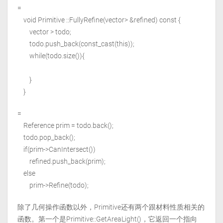
=
void Primitive ::FullyRefine(vector
> &refined) const {
vector
> todo;
todo.push_back(const_cast
(this));
while(todo.size()){
}
}
=
Reference
prim = todo.back();
todo.pop_back();
if(prim->CanIntersect())
refined.push_back(prim);
else
prim->Refine(todo);
除了几何操作函数以外，Primitive还有两个跟材料性质相关的
函数。第一个是Primitive::GetAreaLight()，它返回一个指向