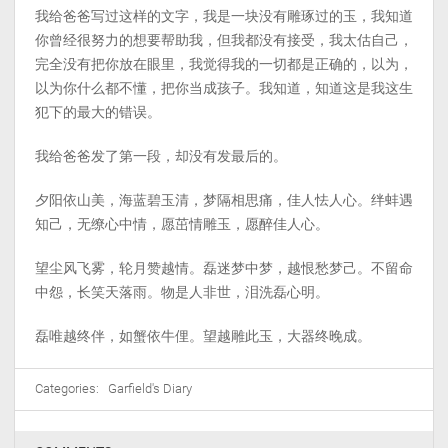
我给爸爸写过这样的文字，我是一块没有雕琢过的玉，我知道
你曾经很努力的想要帮助我，但我都没有接受，我太估自己，
完全没有把你放在眼里，我觉得我的一切都是正确的，以为，
以为你什么都不懂，把你当成孩子。我知道，知道这是我这生
犯下的最大的错误。
我给爸爸发了第一段，却没有发最后的。
夕阳依山美，海蓝碧玉清，梦隔相思痛，佳人怯人心。绊蚌遇
知己，无缭心中情，愿茁情雕玉，愿醉佳人心。
望尘风飞雾，轮月赞越情。磊迷梦中梦，越恨愁梦己。不留命
中怨，长笑天落雨。物是人非世，泪洗磊心明。
磊唯越终伴，如蟹依牛俚。望越雕此玉，大器终晚成。
Categories:
Garfield's Diary