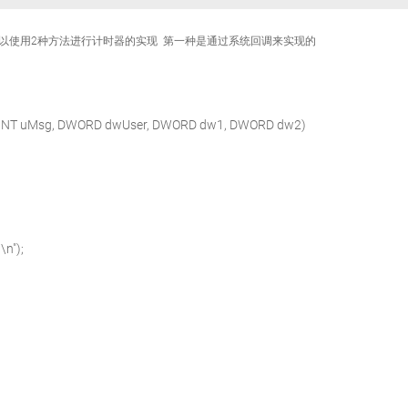
  你可以使用2种方法进行计时器的实现  第一种是通过系统回调来实现的  
INT
uMsg,
DWORD
dwUser,
DWORD
dw1,
DWORD
dw2)
 \n"
);