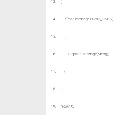
{
if
(msg.message==WM_TIME
{
DispatchMessage(&msg);
}
}
return
0;