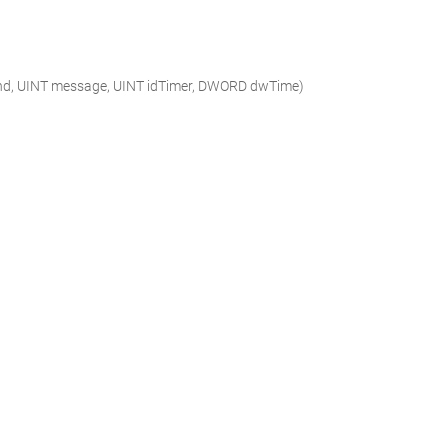
d,
UINT
message,
UINT
idTimer,
DWORD
dwTime)