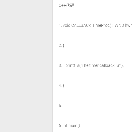
C++代码
void
CALLBACK TimeProc(
HWND
hwn
{
printf_s(
"The timer callback .\n"
);
}
int
main()