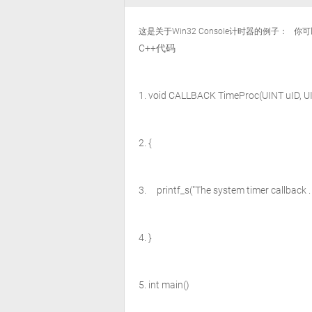
这是关于Win32 Console计时器的例子： 
C++代码
void
CALLBACK TimeProc(
UINT
uID,
U
{
printf_s(
"The system timer callback .
}
int
main()