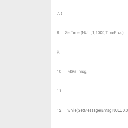
{
SetTimer(NULL,1,1000,TimeProc);
MSG msg;
while
(GetMessage(&msg,NULL,0