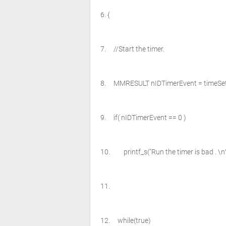
{
//Start the timer.
MMRESULT nIDTimerEvent = timeSetEv
if
( nIDTimerEvent == 0 )
printf_s(
"Run the timer is bad . \n
while
(
true
)