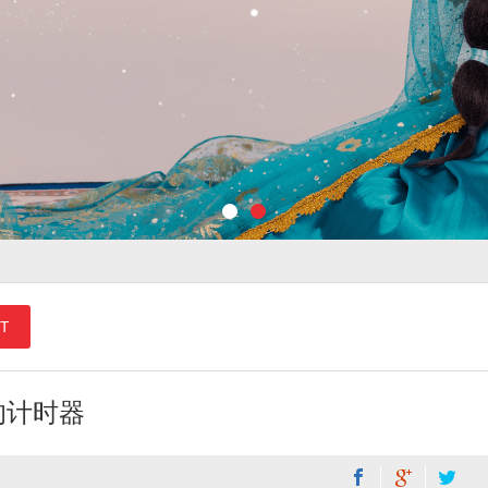
T
E的计时器