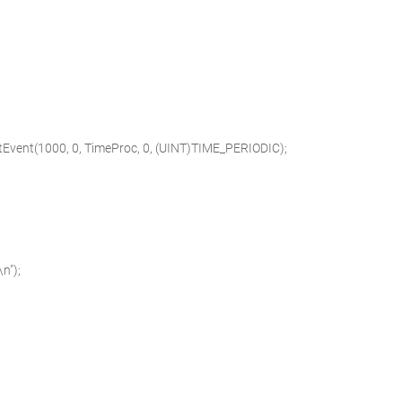
ent(1000, 0, TimeProc, 0, (
UINT
)TIME_PERIODIC);
\n"
);