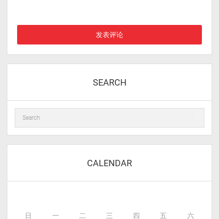
在此浏览器中保存我的显示名称、邮箱地址和网站地址，以便下次
评论时使用。
SEARCH
CALENDAR
日
一
二
三
四
五
六