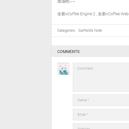
加油吧~~
全新xCoffee Engine 2 , 全新xCoffee 
Categories:
Garfield's Note
COMMENTS