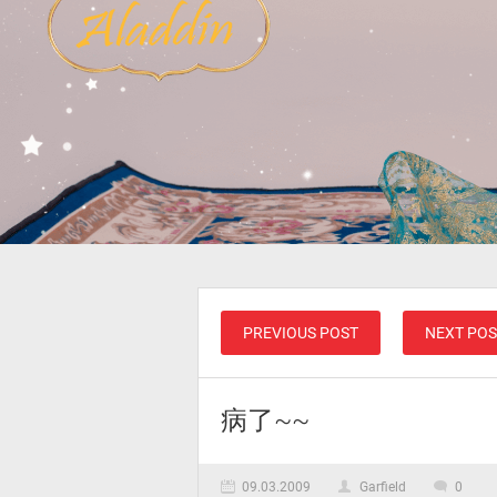
PREVIOUS POST
NEXT POS
病了~~
09.03.2009
Garfield
0