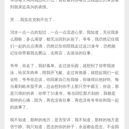
爷你每天询问我想吃什么，喜欢看到你每次当我远出归来后看
到我亲近高兴的表情。
哭…….我实在克制不住了….
泪水一点一点的划过，一点一点流进心里。我知道，无论我多
么期盼，多么渴望，都无法回到从前了。爷爷，我仍然记住我
们一起的点点滴滴，仍然记住你陪我走过这20多年，仍然能
记住你带着我去爬山，去商店，去游泳的往事。
爷爷，你走了，我好孤单。走过游乐园，就想到了你带我游
泳，给买羊肉串，陪我开飞艇。走过肯德基，就想起我们一起
去吃，爷爷你总说，你回家自己给我做，你做得比他好吃。每
当看到欧米茄手表，总会想到你手上那只空中霸王，你说，那
是只很好的表，你带了50多年。每当回忆那片刻的，我都是
那样的心痛，因为，再也没有往事，再也没有爷爷你和我一起
的故事了。
我不知道，那样的地方，是否安详，我不知道，那样的地方是
否宁静。我只知道，思念的你的孙子，永远都会思念。不会因