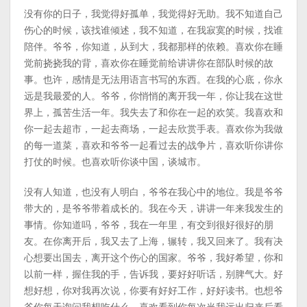
没有你的日子，我觉得好孤单，我觉得好无助。我不知道自己
伤心的时候，该找谁倾述，我不知道，在我寂寞的时候，找谁
陪伴。爷爷，你知道，从到大，我都那样的依赖。喜欢你在睡
觉前挠挠我的背，喜欢你在睡觉前给讲讲你在部队时候的故
事。也许，感情是无法用语言书写的东西。在我的心底，你永
远是我最爱的人。爷爷，你悄悄的离开我一年，你让我在这世
界上，孤苦生活一年。我失去了和你在一起的欢笑。我喜欢和
你一起去超市，一起去商场，一起去欣赏手表。喜欢你为我做
的每一道菜，喜欢和爷爷一起看过去的战争片，喜欢听你讲你
打仗的时候。也喜欢听你谈中国，谈城市。
没有人知道，也没有人明白，爷爷在我心中的地位。我是爷爷
带大的，是爷爷带着成长的。我在今天，讲讲一年来我发生的
事情。你知道吗，爷爷，我在一年里，有交到很好很好的朋
友。在你离开后，我又去了上海，辗转，我又回来了。我有决
心想要出国去，离开这个伤心的国家。爷爷，我好希望，你和
以前一样，握住我的手，告诉我，要好好听话，别脾气大。好
想好想，你对我再次说，你要有好好工作，好好读书。也想爷