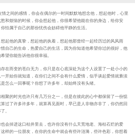
友情之间的感情，你会在偶尔的一时间默默地想念他，想起他时，心里
忧愁和烦恼的时候，你会想起他，你很希望他能在你的身边，给你安
，你怕属于自己的那份忧伤会妨碍他平静的生活。
，想起他的真挚，想起他的执着，想起他那曾经一起经历过的风风雨
珍惜自己的生命，热爱自己的生活，因为你知道他希望你过的很好，他
他希望你能告诉他你很幸福。
的存在而变的苍白无力，你只是在心底深处为这个人设置了一处小小的
从一开始你就知道，在你们之间不会有什么爱情，似乎谈起爱情就亵渎
底是怎么一回事呢？你想了许多年，却始终没有头绪。
门相聚的时光也许只有几万分之一，但是在彼此的心中都保留了一份惦
就算过了许多许多年，就算再见面时，早已是人非物亦非了，你仍然回
够了。
你也会掉进这口枯井里去，也许你没有什么天荒地老、海枯石烂的爱
了这样的一位朋友，在你的生命中就会有些许涟漪，些许色彩，你想着