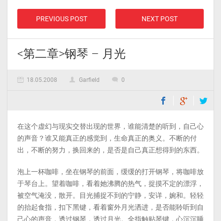
PREVIOUS POST
NEXT POST
<第二章>钢琴 – 月光
18.05.2008
Garfield
0
在这个虚幻与现实交替出现的世界，谁能清楚的听到，自己心
的声音？谁又能真正的感觉到，生命真正的奥义。不断的付
出，不断的努力，换回来的，是否是自己真正想得到的东西。
泡上一杯咖啡，坐在钢琴的前面，缓缓的打开钢琴，将咖啡放
于琴台上。望着咖啡，看着她沸腾的热气，捉摸不定的漂浮，
被空气淹没，散开。目光捕捉不到的宁静，安详，婉和。轻轻
的抬起食指，扣下黑键，看着窗外月光洒进，是否能聆听到自
己心的声音，透过钢琴，透过月光。全指触贴琴键，心沉沉睡