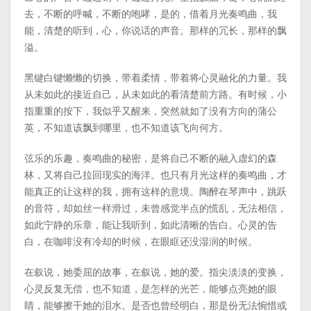
去，不断的呼喊，不断的咆哮，是的，借着月光奏鸣曲，我
能，清楚的听到，心，你说话的声音。那样的冗长，那样的飘
溢。
黑键白键懒懒的切换，带着柔情，带着将心灵融化的力量。我
从未如此的接近自己，从未如此的看清楚前方路。有时候，小
指重重的按下，我似乎又醒来，突然就如了没有方向的蒲公
英，不知道该飘到哪里，也不知道该飞向何方。
弦乐的乐趣，奏鸣曲的秘密，是将自己不断的融入虚幻的森
林，又将自己拉回现实的海洋。也只有月光这样的奏鸣曲，才
能真正的让这样的我，拥有这样的意境。陶醉在琴声中，跳跃
的音符，却如丝一样滑过，未曾感觉半点的慌乱，无法相信，
如此宁静的乐章，能让我听到，如此清晰的告白。心灵的告
白，在咖啡没有冷却的时候，在眼眶还没湿润的时候。
在叙说，她委屈的故事，在叙说，她的爱。指尖淡淡的变换，
心灵反复无偿，也不知道，是怎样的光芒，能够点亮她的眼
睛，能够擦干她的泪水。是否也曾经明白，那是份无法惋惜或