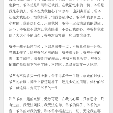
发脾气。爷爷总是和蔼和迁就我。在我记忆中的一切，爷爷是
我最亲的人。爷爷也为我担心了20多年，直到离开前，爷爷
还在为我担心，怕我操劳，怕我容易冲动。爷爷和我岁月里，
小时候，我喜欢什么，只要我哭，爷爷一定会满足我的愿望，
从小，爷爷就不愿意让我流眼泪，不会让我伤心。爷爷带我走
便了大大小小的山峦，爷爷对我常说：爬山友谊身体。
爷爷一辈子勤恳节俭，不愿意浪费一点，不愿意多花一分钱。
当我工作了，给爷爷的所有的钱，爷爷都没用，爷爷手里的
表，带了60年。每餐剩下的菜品，爷爷不愿意丢弃，爷爷又
怕我们觉得剩下的走了味，不好吃，总是在深夜一人吃完。
爷爷舍不得多买一件衣服，舍不得多传一生鞋，临走的时候，
爷爷的衣服，裤子上都还是补丁，还是虫蛀的痕迹。俭朴的爷
爷，就这样，走完了爷爷的一生。
和爷爷在一起的点滴，无数可记，在我的心里，只有思念，只
有过往。我无法闭眼，我无法忘却。爷爷的样子，爷爷的声
音，爷爷的对我的爱。和爷爷幸福走过的一切。无论我在哪