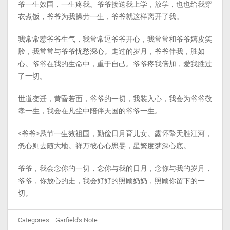
爷一生效国，一生疼我。爷爷接送我上学，放学，也也给我穿
衣煮饭，爷爷为我操劳一生，爷爷就这样离开了我。
我常常惹爷爷生气，我常常逗爷爷开心，我常常和爷爷嬉皮笑
脸，我常常与爷爷忧愁深心。走过的岁月，爷爷伴我，胜如
心。爷爷在我的生命中，重于自己。爷爷疼我倍加，爱我胜过
了一切。
世道变迁，黄昏若面，爷爷的一切，我装入心，我会为爷爷敬
孝一生，我会在凡尘中陪伴天国的爷爷一生。
<爷爷>恳节一生效祖国，勤俭日月育儿女。露怀擎天胜江河，
惫心则去随大地。祥万彼心心思旻，星繁度梦深心底。
爷爷，我会念你的一切，念你与我的日月，念你与我的岁月，
爷爷，你放心的走，我会好好的照顾奶奶，照顾你留下的一
切。
Categories:
Garfield's Note