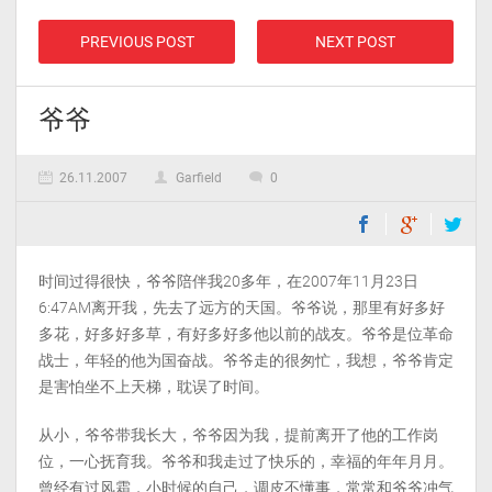
PREVIOUS POST
NEXT POST
爷爷
26.11.2007
Garfield
0
时间过得很快，爷爷陪伴我20多年，在2007年11月23日
6:47AM离开我，先去了远方的天国。爷爷说，那里有好多好
多花，好多好多草，有好多好多他以前的战友。爷爷是位革命
战士，年轻的他为国奋战。爷爷走的很匆忙，我想，爷爷肯定
是害怕坐不上天梯，耽误了时间。
从小，爷爷带我长大，爷爷因为我，提前离开了他的工作岗
位，一心抚育我。爷爷和我走过了快乐的，幸福的年年月月。
曾经有过风霜，小时候的自己，调皮不懂事，常常和爷爷冲气