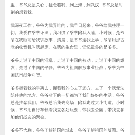
里，爷爷总是关心，挂念着我。到上海，到武汉…爷爷总是时
刻的想着我。
我深夜工作，爷爷为我弄吃的，我早日起来，爷爷给我整理一
切。我爱在爷爷怀里，我习惯了爷爷陪我入睡。小时候，是爷
爷在我睡前给我讲故事，清晨，是爷爷送我上学，爷爷用那古
老的收音机叫我起床。在我的生命里，记忆最多的是爷爷。
爷爷走过了中国的混乱，走过了中国的被动，走过了中国的爆
发，走过了中国的平静。爷爷为祖国解放事业征战，爷爷为中
国抗日战争斗智。
爷爷握着我的手离去，握着我的心去了远方。去了一个我无法
陪伴他的地方。爷爷省下的一切都为了我们好好的生活，爷爷
总是挂念我们。爷爷总陪我去商场，陪我走过大小街道。小时
候，爷爷用自行车载着我去各处玩耍，带我去公园，带我去参
加他们战友的聚会。
爷爷不含糊，爷爷了解祖国的城市，爷爷了解祖国的版图。爷