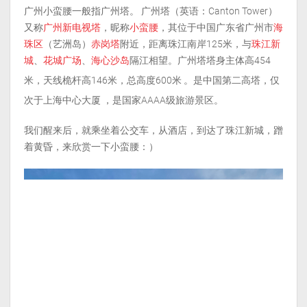
广州小蛮腰一般指广州塔。 广州塔（英语：Canton Tower）
又称
广州新电视塔
，昵称
小蛮腰
，其位于中国广东省广州市
海
珠区
（艺洲岛）
赤岗塔
附近，距离珠江南岸125米，与
珠江新
城
、
花城广场
、
海心沙岛
隔江相望。广州塔塔身主体高454
米，天线桅杆高146米，总高度600米
。是中国第二高塔，仅
次于上海中心大厦
，是国家AAAA级旅游景区。
我们醒来后，就乘坐着公交车，从酒店，到达了珠江新城，蹭
着黄昏，来欣赏一下小蛮腰：）