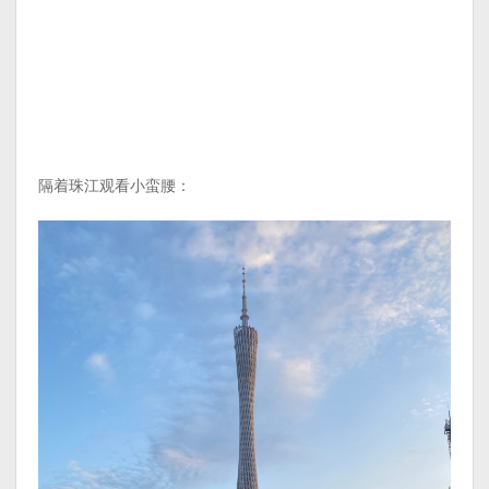
隔着珠江观看小蛮腰：