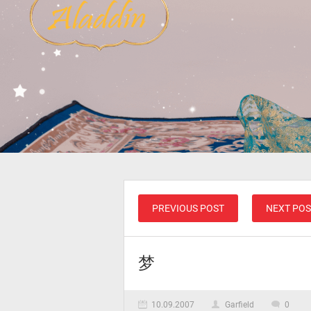
PREVIOUS POST
NEXT POS
梦
10.09.2007
Garfield
0