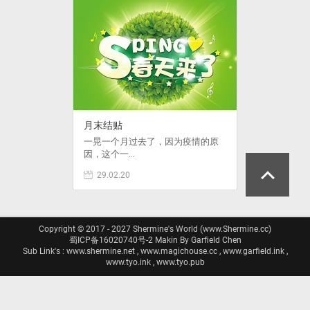
月末结贴
一晃一个月过去了，因为疫情的原
因，这个一…
29.02.20
Copyright © 2017 - 2027 Shermine's World (www.Shermine.cc)
蜀ICP备16020740号-2
Makin By Garfield Chen
Sub Link's : www.shermine.net , www.magichouse.cc , www.garfield.ink ,
www.tyo.ink , www.tyo.pub