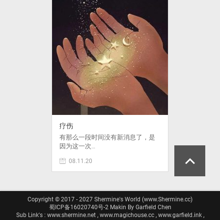
疗伤
有那么一段时间没有新消息了，是
因为这一次…
08.11.20
Copyright © 2017 - 2027 Shermine's World (www.Shermine.cc)
蜀ICP备16020740号-2
Makin By Garfield Chen
Sub Link's : www.shermine.net , www.magichouse.cc , www.garfield.ink ,